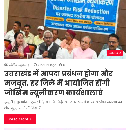
s
i
t
e
उत्तराखण्ड
पर्वतीय न्यूज़ लाइन
7 hours ago
6
उत्तराखंड में आपदा प्रबंधन होगा और
मजबूत, हर जिले में आयोजित होंगी
जोखिम न्यूनीकरण कार्यशालाएं
हल्द्वानी। मुख्यमंत्री पुष्कर सिंह धामी के निर्देश पर उत्तराखंड में आपदा प्रबंधन व्यवस्था को
और सुदृढ़ बनाने की दिशा में…
Read More »