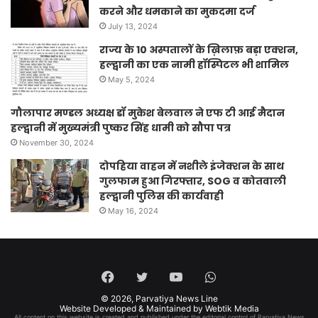
करने और धमकाने का मुकदमा दर्ज
July 13, 2024
राज्य के 10 अस्पतालों के ख़िलाफ़ बड़ा एक्शन,
हल्द्वानी का एक नामी हॉस्पिटल भी शामिल
May 5, 2024
गौलापार मण्डल अध्यक्ष डॉ मुकेश बेलवाल ने एफ टी आई मैदान
हल्द्वानी में मुख्यमंत्री पुष्कर सिंह धामी को सौपा पत्र
November 30, 2024
दोपहिया वाहन में नशीले इंजेक्शन के साथ
गुलफाम हुआ गिरफ्तार, SOG व कोतवाली
हल्द्वानी पुलिस की कार्यवाही
May 16, 2024
Facebook
Twitter
YouTube
WhatsApp
© 2026,
Parvatiya News Line
Website Developed & Maintained by Webtik Media
All content on this website is created and published under the editorial control of Parvatiya News