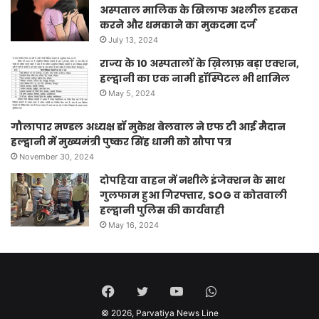
अस्पताल मालिक के खिलाफ अश्लील हरकत
करने और धमकाने का मुकदमा दर्ज
July 13, 2024
राज्य के 10 अस्पतालों के ख़िलाफ़ बड़ा एक्शन,
हल्द्वानी का एक नामी हॉस्पिटल भी शामिल
May 5, 2024
गौलापार मण्डल अध्यक्ष डॉ मुकेश बेलवाल ने एफ टी आई मैदान
हल्द्वानी में मुख्यमंत्री पुष्कर सिंह धामी को सौपा पत्र
November 30, 2024
दोपहिया वाहन में नशीले इंजेक्शन के साथ
गुलफाम हुआ गिरफ्तार, SOG व कोतवाली
हल्द्वानी पुलिस की कार्यवाही
May 16, 2024
Facebook
Twitter
YouTube
WhatsApp
© 2026,
Parvatiya News Line