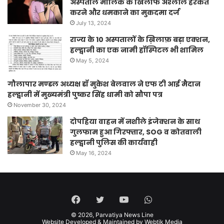
अस्पताल मालिक के खिलाफ अश्लील हरकत
करने और धमकाने का मुकदमा दर्ज
July 13, 2024
राज्य के 10 अस्पतालों के ख़िलाफ़ बड़ा एक्शन,
हल्द्वानी का एक नामी हॉस्पिटल भी शामिल
May 5, 2024
गौलापार मण्डल अध्यक्ष डॉ मुकेश बेलवाल ने एफ टी आई मैदान
हल्द्वानी में मुख्यमंत्री पुष्कर सिंह धामी को सौपा पत्र
November 30, 2024
दोपहिया वाहन में नशीले इंजेक्शन के साथ
गुलफाम हुआ गिरफ्तार, SOG व कोतवाली
हल्द्वानी पुलिस की कार्यवाही
May 16, 2024
Facebook
Twitter
YouTube
WhatsApp
© 2026,
Parvatiya News Line
Website Developed & Maintained by Webtik Media