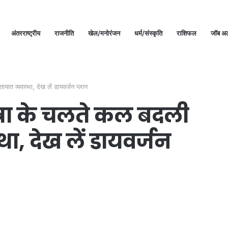
अंतरराष्ट्रीय
राजनीति
खेल/मनोरंजन
धर्म/संस्कृति
राशिफल
जॉब अल
ायात व्यवस्था, देख लें डायवर्जन प्लान
ात्रा के चलते कल बदली
था, देख लें डायवर्जन