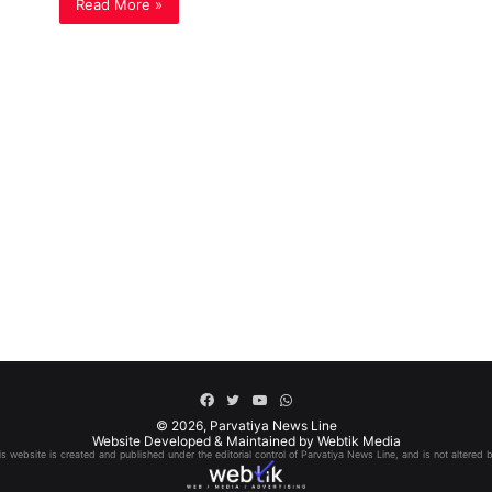
Read More »
Facebook
Twitter
YouTube
WhatsApp
© 2026,
Parvatiya News Line
Website Developed & Maintained by Webtik Media
his website is created and published under the editorial control of Parvatiya News Line, and is not altered