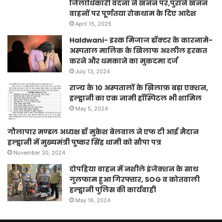
जिलाधिकारी वंदना ने खनन पर,पुराने खनन
वाहनों पर पूर्णतया रोकथाम के दिए आदेश
April 15, 2025
Haldwani- इश्क मिजाज डॉक्टर के कारनामे-
अस्पताल मालिक के खिलाफ अश्लील हरकत
करने और धमकाने का मुकदमा दर्ज
July 13, 2024
राज्य के 10 अस्पतालों के ख़िलाफ़ बड़ा एक्शन,
हल्द्वानी का एक नामी हॉस्पिटल भी शामिल
May 5, 2024
गौलापार मण्डल अध्यक्ष डॉ मुकेश बेलवाल ने एफ टी आई मैदान
हल्द्वानी में मुख्यमंत्री पुष्कर सिंह धामी को सौपा पत्र
November 30, 2024
दोपहिया वाहन में नशीले इंजेक्शन के साथ
गुलफाम हुआ गिरफ्तार, SOG व कोतवाली
हल्द्वानी पुलिस की कार्यवाही
May 16, 2024