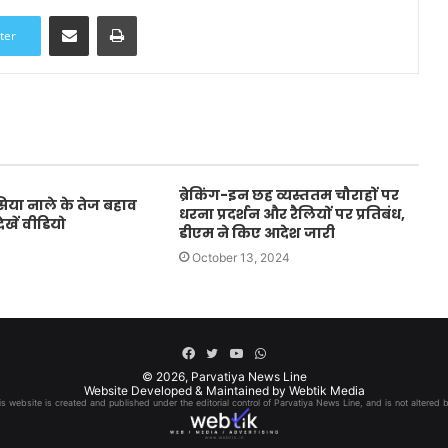
Share via Email
Print
ter
ब्रेकिंग-इन छह व्यस्ततम चौराहों पर
सिया नाले के तेज बहाव
धरना प्रदर्शन और रैलियों पर प्रतिबंध,
ेखें वीडियो
डीएम ने किए आदेश जारी
October 13, 2024
Facebook
Twitter
YouTube
WhatsApp
© 2026,
Parvatiya News Line
Website Developed & Maintained by Webtik Media
his website is created and published under the editorial control of Parvatiya News Line, and is not altered