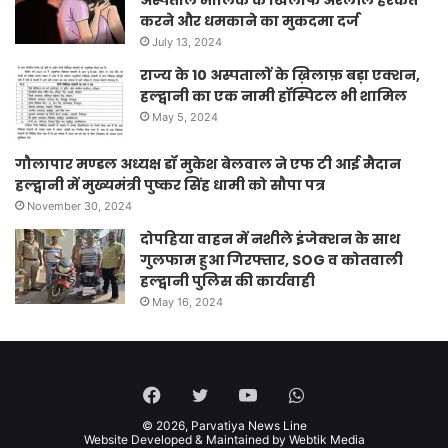
करने और धमकाने का मुकदमा दर्ज
July 13, 2024
राज्य के 10 अस्पतालों के ख़िलाफ़ बड़ा एक्शन,
हल्द्वानी का एक नामी हॉस्पिटल भी शामिल
May 5, 2024
गौलापार मण्डल अध्यक्ष डॉ मुकेश बेलवाल ने एफ टी आई मैदान
हल्द्वानी में मुख्यमंत्री पुष्कर सिंह धामी को सौपा पत्र
November 30, 2024
दोपहिया वाहन में नशीले इंजेक्शन के साथ
गुलफाम हुआ गिरफ्तार, SOG व कोतवाली
हल्द्वानी पुलिस की कार्यवाही
May 16, 2024
Facebook
Twitter
YouTube
WhatsApp
© 2026,
Parvatiya News Line
Website Developed & Maintained by Webtik Media