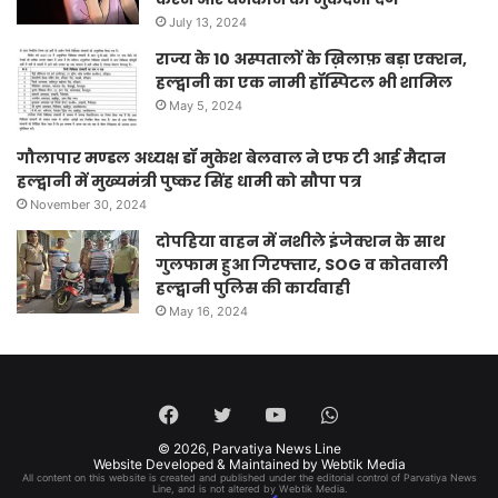
July 13, 2024
राज्य के 10 अस्पतालों के ख़िलाफ़ बड़ा एक्शन,
हल्द्वानी का एक नामी हॉस्पिटल भी शामिल
May 5, 2024
गौलापार मण्डल अध्यक्ष डॉ मुकेश बेलवाल ने एफ टी आई मैदान
हल्द्वानी में मुख्यमंत्री पुष्कर सिंह धामी को सौपा पत्र
November 30, 2024
दोपहिया वाहन में नशीले इंजेक्शन के साथ
गुलफाम हुआ गिरफ्तार, SOG व कोतवाली
हल्द्वानी पुलिस की कार्यवाही
May 16, 2024
Facebook
Twitter
YouTube
WhatsApp
© 2026,
Parvatiya News Line
Website Developed & Maintained by Webtik Media
All content on this website is created and published under the editorial control of Parvatiya News
Line, and is not altered by Webtik Media.