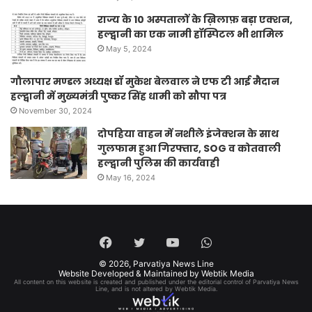
राज्य के 10 अस्पतालों के ख़िलाफ़ बड़ा एक्शन,
हल्द्वानी का एक नामी हॉस्पिटल भी शामिल
May 5, 2024
गौलापार मण्डल अध्यक्ष डॉ मुकेश बेलवाल ने एफ टी आई मैदान
हल्द्वानी में मुख्यमंत्री पुष्कर सिंह धामी को सौपा पत्र
November 30, 2024
दोपहिया वाहन में नशीले इंजेक्शन के साथ
गुलफाम हुआ गिरफ्तार, SOG व कोतवाली
हल्द्वानी पुलिस की कार्यवाही
May 16, 2024
Facebook
Twitter
YouTube
WhatsApp
© 2026,
Parvatiya News Line
Website Developed & Maintained by Webtik Media
All content on this website is created and published under the editorial control of Parvatiya News
Line, and is not altered by Webtik Media.