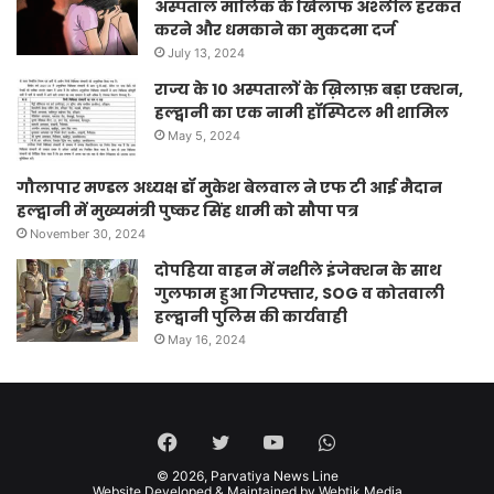
अस्पताल मालिक के खिलाफ अश्लील हरकत
करने और धमकाने का मुकदमा दर्ज
July 13, 2024
राज्य के 10 अस्पतालों के ख़िलाफ़ बड़ा एक्शन,
हल्द्वानी का एक नामी हॉस्पिटल भी शामिल
May 5, 2024
गौलापार मण्डल अध्यक्ष डॉ मुकेश बेलवाल ने एफ टी आई मैदान
हल्द्वानी में मुख्यमंत्री पुष्कर सिंह धामी को सौपा पत्र
November 30, 2024
दोपहिया वाहन में नशीले इंजेक्शन के साथ
गुलफाम हुआ गिरफ्तार, SOG व कोतवाली
हल्द्वानी पुलिस की कार्यवाही
May 16, 2024
Facebook
Twitter
YouTube
WhatsApp
© 2026,
Parvatiya News Line
Website Developed & Maintained by Webtik Media